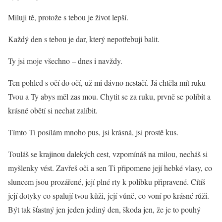
Miluji tě, protože s tebou je život lepší.
Každý den s tebou je dar, který nepotřebuji balit.
Ty jsi moje všechno – dnes i navždy.
Ten pohled s očí do očí, už mi dávno nestačí. Já chtěla mít ruku
Tvou a Ty abys měl zas mou. Chytit se za ruku, prvně se políbit a
krásné obětí si nechat zalíbit.
Tímto Ti posílám mnoho pus, jsi krásná, jsi prostě kus.
Touláš se krajinou dalekých cest, vzpomínáš na milou, necháš si
myšlenky vést. Zavřeš oči a sen Ti připomene její hebké vlasy, co
sluncem jsou prozářené, její plné rty k polibku připravené. Cítíš
její dotyky co spalují tvou kůži, její vůně, co voní po krásné růži.
Být tak šťastný jen jeden jediný den, škoda jen, že je to pouhý