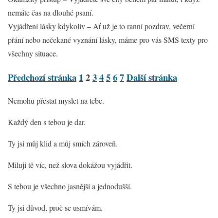
nemáte čas na dlouhé psaní.
Vyjádření lásky kdykoliv – Ať už je to ranní pozdrav, večerní
přání nebo nečekané vyznání lásky, máme pro vás SMS texty pro
všechny situace.
Předchozí stránka
1
2
3
4
5
6
7
Další stránka
Nemohu přestat myslet na tebe.
Každý den s tebou je dar.
Ty jsi můj klid a můj smích zároveň.
Miluji tě víc, než slova dokážou vyjádřit.
S tebou je všechno jasnější a jednodušší.
Ty jsi důvod, proč se usmívám.