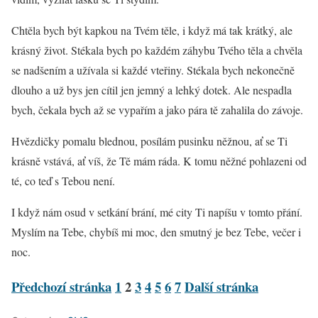
Chtěla bych být kapkou na Tvém těle, i když má tak krátký, ale
krásný život. Stékala bych po každém záhybu Tvého těla a chvěla
se nadšením a užívala si každé vteřiny. Stékala bych nekonečně
dlouho a už bys jen cítil jen jemný a lehký dotek. Ale nespadla
bych, čekala bych až se vypařím a jako pára tě zahalila do závoje.
Hvězdičky pomalu blednou, posílám pusinku něžnou, ať se Ti
krásně vstává, ať víš, že Tě mám ráda. K tomu něžné pohlazeni od
té, co teď s Tebou není.
I když nám osud v setkání brání, mé city Ti napíšu v tomto přání.
Myslím na Tebe, chybíš mi moc, den smutný je bez Tebe, večer i
noc.
Předchozí stránka
1
2
3
4
5
6
7
Další stránka