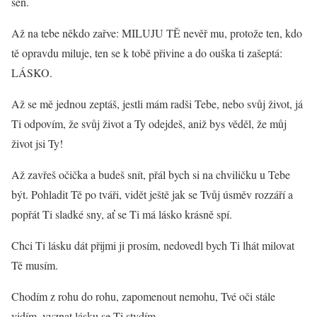
sen.
Až na tebe někdo zařve: MILUJU TĚ nevěř mu, protože ten, kdo
tě opravdu miluje, ten se k tobě přivine a do ouška ti zašeptá:
LÁSKO.
Až se mě jednou zeptáš, jestli mám radši Tebe, nebo svůj život, já
Ti odpovím, že svůj život a Ty odejdeš, aniž bys věděl, že můj
život jsi Ty!
Až zavřeš očička a budeš snít, přál bych si na chviličku u Tebe
být. Pohladit Tě po tváři, vidět ještě jak se Tvůj úsměv rozzáří a
popřát Ti sladké sny, ať se Ti má lásko krásně spí.
Chci Ti lásku dát přijmi ji prosím, nedovedl bych Ti lhát milovat
Tě musím.
Chodím z rohu do rohu, zapomenout nemohu, Tvé oči stále
vidím, vyznat lásku se Ti stydím.