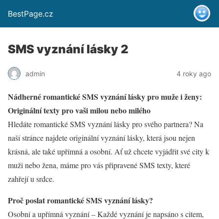
BestPage.cz
SMS vyznání lásky 2
admin
4 roky ago
Nádherné romantické SMS vyznání lásky pro muže i ženy:
Originální texty pro vaši milou nebo milého
Hledáte romantické SMS vyznání lásky pro svého partnera? Na
naší stránce najdete originální vyznání lásky, která jsou nejen
krásná, ale také upřímná a osobní. Ať už chcete vyjádřit své city k
muži nebo žena, máme pro vás připravené SMS texty, které
zahřejí u srdce.
Proč poslat romantické SMS vyznání lásky?
Osobní a upřímná vyznání – Každé vyznání je napsáno s citem,