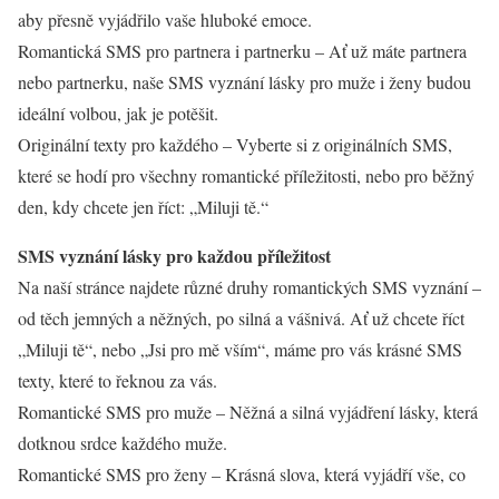
aby přesně vyjádřilo vaše hluboké emoce.
Romantická SMS pro partnera i partnerku – Ať už máte partnera
nebo partnerku, naše SMS vyznání lásky pro muže i ženy budou
ideální volbou, jak je potěšit.
Originální texty pro každého – Vyberte si z originálních SMS,
které se hodí pro všechny romantické příležitosti, nebo pro běžný
den, kdy chcete jen říct: „Miluji tě.“
SMS vyznání lásky pro každou příležitost
Na naší stránce najdete různé druhy romantických SMS vyznání –
od těch jemných a něžných, po silná a vášnivá. Ať už chcete říct
„Miluji tě“, nebo „Jsi pro mě vším“, máme pro vás krásné SMS
texty, které to řeknou za vás.
Romantické SMS pro muže – Něžná a silná vyjádření lásky, která
dotknou srdce každého muže.
Romantické SMS pro ženy – Krásná slova, která vyjádří vše, co