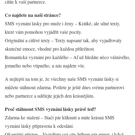
cítíte k vaší partnerce.
Co najdete na naší stránce?
SMS vyznání lásky pro muže i ženy – Krátké, ale silné texty,
které vám pomohou vyjádřit vaše pocity.
Originální a citlivé texty – Texty napsané tak, aby vyjadřovaly
skutečné emoce, vhodné pro každou příležitost.
Romantická vyznání pro každého – Ať už hledáte něco vášnivého,
jemného nebo vtipného, u nás najdete vše.
A nejlepší na tom je, že všechny naše SMS vyznání lásky si
můžete stáhnout zdarma. Pošlete je ještě dnes svému partnerovi
nebo partnerce a udělejte jejich den krásnějším.
Proč stáhnout SMS vyznání lásky právě teď?
Zdarma ke stažení – Stačí pár kliknutí a máte krásná SMS
vyznání lásky připravena k odeslání.
Okamžitý přístup – Vyjádřete své city během pár minut, i když