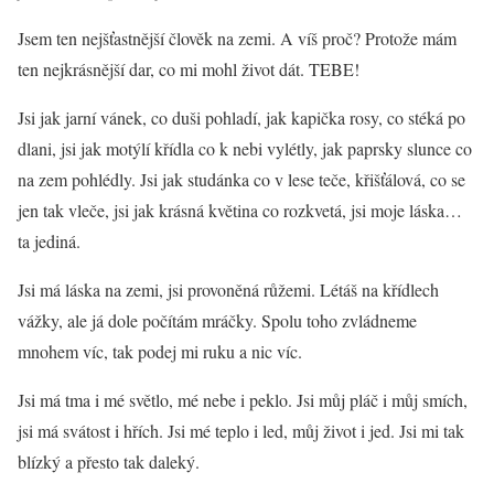
Jsem ten nejšťastnější člověk na zemi. A víš proč? Protože mám
ten nejkrásnější dar, co mi mohl život dát. TEBE!
Jsi jak jarní vánek, co duši pohladí, jak kapička rosy, co stéká po
dlani, jsi jak motýlí křídla co k nebi vylétly, jak paprsky slunce co
na zem pohlédly. Jsi jak studánka co v lese teče, křišťálová, co se
jen tak vleče, jsi jak krásná květina co rozkvetá, jsi moje láska…
ta jediná.
Jsi má láska na zemi, jsi provoněná růžemi. Létáš na křídlech
vážky, ale já dole počítám mráčky. Spolu toho zvládneme
mnohem víc, tak podej mi ruku a nic víc.
Jsi má tma i mé světlo, mé nebe i peklo. Jsi můj pláč i můj smích,
jsi má svátost i hřích. Jsi mé teplo i led, můj život i jed. Jsi mi tak
blízký a přesto tak daleký.