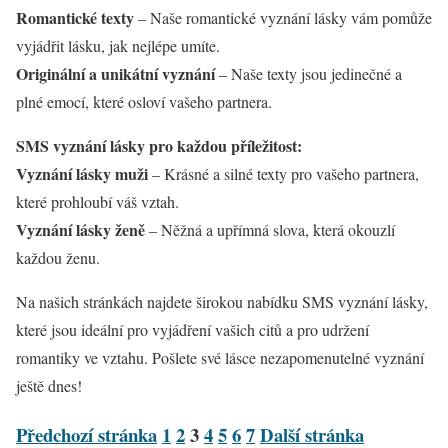
Romantické texty
– Naše romantické vyznání lásky vám pomůže
vyjádřit lásku, jak nejlépe umíte.
Originální a unikátní vyznání
– Naše texty jsou jedinečné a
plné emocí, které osloví vašeho partnera.
SMS vyznání lásky pro každou příležitost:
Vyznání lásky muži
– Krásné a silné texty pro vašeho partnera,
které prohloubí váš vztah.
Vyznání lásky ženě
– Něžná a upřímná slova, která okouzlí
každou ženu.
Na našich stránkách najdete širokou nabídku SMS vyznání lásky,
které jsou ideální pro vyjádření vašich citů a pro udržení
romantiky ve vztahu. Pošlete své lásce nezapomenutelné vyznání
ještě dnes!
Předchozí stránka
1
2
3
4
5
6
7
Další stránka