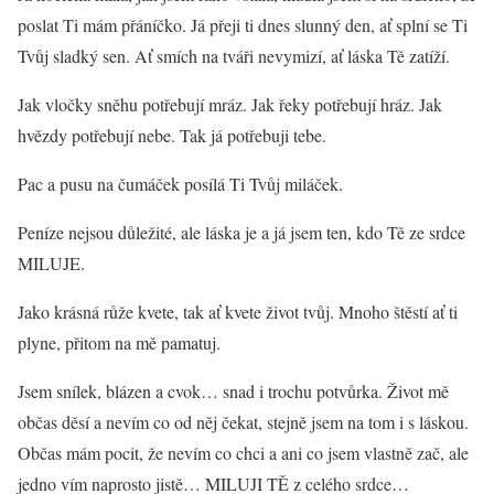
poslat Ti mám přáníčko. Já přeji ti dnes slunný den, ať splní se Ti
Tvůj sladký sen. Ať smích na tváři nevymizí, ať láska Tě zatíží.
Jak vločky sněhu potřebují mráz. Jak řeky potřebují hráz. Jak
hvězdy potřebují nebe. Tak já potřebuji tebe.
Pac a pusu na čumáček posílá Ti Tvůj miláček.
Peníze nejsou důležité, ale láska je a já jsem ten, kdo Tě ze srdce
MILUJE.
Jako krásná růže kvete, tak ať kvete život tvůj. Mnoho štěstí ať ti
plyne, přitom na mě pamatuj.
Jsem snílek, blázen a cvok… snad i trochu potvůrka. Život mě
občas děsí a nevím co od něj čekat, stejně jsem na tom i s láskou.
Občas mám pocit, že nevím co chci a ani co jsem vlastně zač, ale
jedno vím naprosto jistě… MILUJI TĚ z celého srdce…