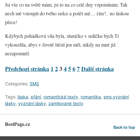
Jsi vše co na světě mám, jsi to na co celé dny vzpomínám. Tak
nech mě vstoupit do tvého srdce a potěš mě… čím?.. no láskou
přece!
Kdybych pohádková víla byla, sluníčko v srdíčku bych Ti
vykouzlila, abys v životě štěstí jen měl, nikdy na mně již
nezapomněl.
Předchozí stránka
1
2
3
4
5
6
7
Další stránka
Categories:
SMS
Tags:
láska
,
přání
,
romantické texty
,
romantika
,
sms vyznání
lásky
,
vyznání lásky
,
zamilované texty
BestPage.cz
Back to top