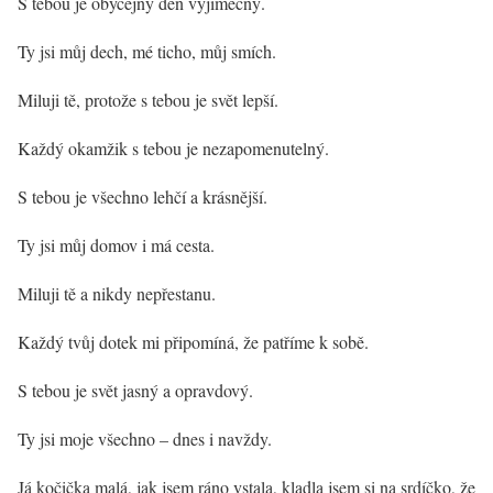
S tebou je obyčejný den výjimečný.
Ty jsi můj dech, mé ticho, můj smích.
Miluji tě, protože s tebou je svět lepší.
Každý okamžik s tebou je nezapomenutelný.
S tebou je všechno lehčí a krásnější.
Ty jsi můj domov i má cesta.
Miluji tě a nikdy nepřestanu.
Každý tvůj dotek mi připomíná, že patříme k sobě.
S tebou je svět jasný a opravdový.
Ty jsi moje všechno – dnes i navždy.
Já kočička malá, jak jsem ráno vstala, kladla jsem si na srdíčko, že