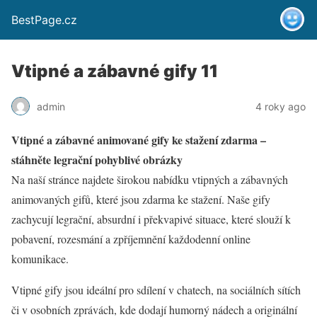
BestPage.cz
Vtipné a zábavné gify 11
admin
4 roky ago
Vtipné a zábavné animované gify ke stažení zdarma –
stáhněte legrační pohyblivé obrázky
Na naší stránce najdete širokou nabídku vtipných a zábavných
animovaných gifů, které jsou zdarma ke stažení. Naše gify
zachycují legrační, absurdní i překvapivé situace, které slouží k
pobavení, rozesmání a zpříjemnění každodenní online
komunikace.
Vtipné gify jsou ideální pro sdílení v chatech, na sociálních sítích
či v osobních zprávách, kde dodají humorný nádech a originální