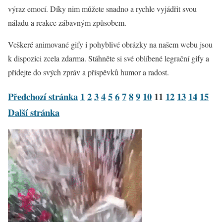
výraz emocí. Díky nim můžete snadno a rychle vyjádřit svou
náladu a reakce zábavným způsobem.
Veškeré animované gify i pohyblivé obrázky na našem webu jsou
k dispozici zcela zdarma. Stáhněte si své oblíbené legrační gify a
přidejte do svých zpráv a příspěvků humor a radost.
Předchozí stránka
1
2
3
4
5
6
7
8
9
10
11
12
13
14
15
Další stránka