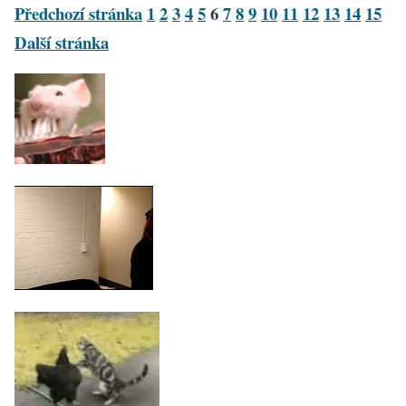
Předchozí stránka
1
2
3
4
5
6
7
8
9
10
11
12
13
14
15
Další stránka