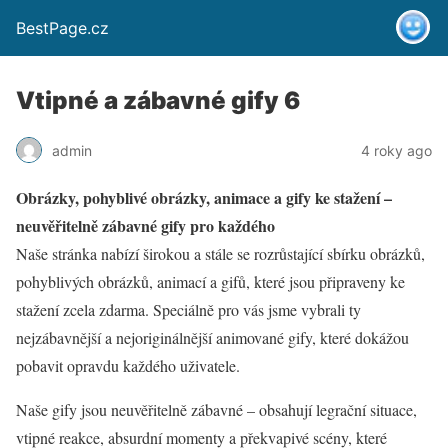
BestPage.cz
Vtipné a zábavné gify 6
admin
4 roky ago
Obrázky, pohyblivé obrázky, animace a gify ke stažení –
neuvěřitelně zábavné gify pro každého
Naše stránka nabízí širokou a stále se rozrůstající sbírku obrázků,
pohyblivých obrázků, animací a gifů, které jsou připraveny ke
stažení zcela zdarma. Speciálně pro vás jsme vybrali ty
nejzábavnější a nejoriginálnější animované gify, které dokážou
pobavit opravdu každého uživatele.
Naše gify jsou neuvěřitelně zábavné – obsahují legrační situace,
vtipné reakce, absurdní momenty a překvapivé scény, které