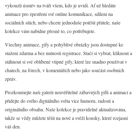
vykouzlí úsměv na tváři všem, kdo je uvidí. Ať už hledáte
animace pro zpestření své online komunikace, sdílení na
sociálních sítích, nebo chcete jednoduše potěšit přátele, naše
kolekce vám nabídne přesně to, co potřebujete.
Všechny animace, gify a pohyblivé obrázky jsou dostupné ke
stažení zdarma a bez nutnosti registrace. Stačí si vybrat, kliknout a
stáhnout si své oblíbené vtipné gify, které lze snadno používat v
chatech, na fórech, v komentářích nebo jako součást osobních
zpráv.
Prozkoumejte naši galerii neuvěřitelně zábavných gifů a animací a
přidejte do svého digitálního světa více humoru, radosti a
originálního obsahu. Naše kolekce je pravidelně aktualizována,
takže se vždy můžete těšit na nové a svěží kousky, které rozjasní
váš den.