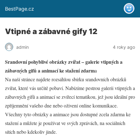
BestPage.cz
Vtipné a zábavné gify 12
admin
4 roky ago
Srandovní pohyblivé obrázky zvířat – galerie vtipných a
zábavných gifů a animací ke stažení zdarm
a
Na naší stránce najdete rozsáhlou sbírku srandovních obrázků
zvířat, které vás určitě pobaví. Nabízíme pestrou galerii vtipných a
zábavných gifů a animací se zvířecí tematikou, jež jsou ideální pro
zpříjemnění vašeho dne nebo oživení online komunikace.
Všechny tyto obrázky a animace jsou dostupné zcela zdarma ke
stažení a můžete je používat ve svých zprávách, na sociálních
sítích nebo kdekoliv jinde.