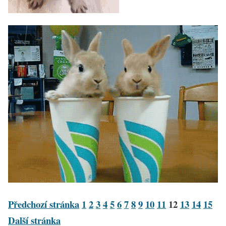
Předchozí stránka
1
2
3
4
5
6
7
8
9
10
11
12
13
14
15
Další stránka