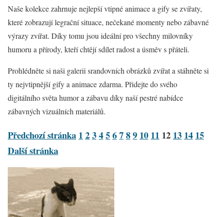
Naše kolekce zahrnuje nejlepší vtipné animace a gify se zvířaty,
které zobrazují legrační situace, nečekané momenty nebo zábavné
výrazy zvířat. Díky tomu jsou ideální pro všechny milovníky
humoru a přírody, kteří chtějí sdílet radost a úsměv s přáteli.
Prohlédněte si naši galerii srandovních obrázků zvířat a stáhněte si
ty nejvtipnější gify a animace zdarma. Přidejte do svého
digitálního světa humor a zábavu díky naší pestré nabídce
zábavných vizuálních materiálů.
Předchozí stránka
1
2
3
4
5
6
7
8
9
10
11
12
13
14
15
Další stránka