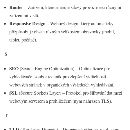
Router
– Zařízení, které směruje síťový provoz mezi různými
zařízeními v síti.
Responsive Design
– Webový design, který automaticky
přizpůsobuje obsah různým velikostem obrazovky (mobil,
tablet, počítač).
S
SEO
(Search Engine Optimization) – Optimalizace pro
vyhledávače, soubor technik pro zlepšení viditelnosti
webových stránek v organických výsledcích vyhledávání.
SSL
(Secure Sockets Layer) – Protokol pro šifrování dat mezi
webovým serverem a prohlížečem (nyní nahrazen TLS).
T
TLD
(Top-Level Domain) – Doménová přípona, např. .com,