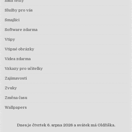
SMS texty
Služby pro vás
Smajlíci
Software zdarma
Vtipy
Vtipné obrázky
Videa zdarma
Vzkazy pro učitelky
Zajímavosti
Zvuky
Změna času
Wallpapers
Dnes je
čtvrtek 6. srpna 2026 a svátek má Oldřiška.