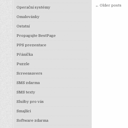
Navigace
← Older posts
Operační systémy
Omalovánky
Ostatní
Propagujte BestPage
PPS prezentace
Přáníčka
Puzzle
Screensavers
SMS zdarma
SMS texty
Služby pro vás
Smajlíci
Software zdarma