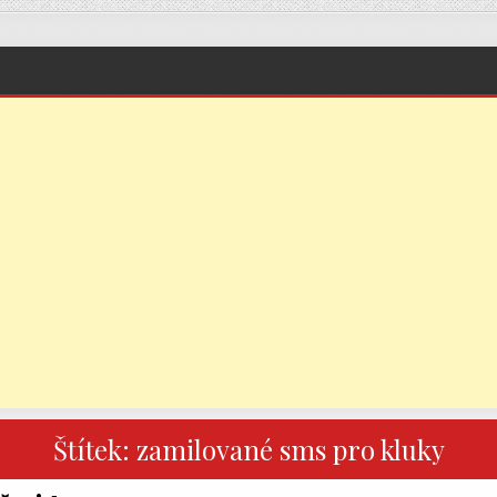
Štítek:
zamilované sms pro kluky