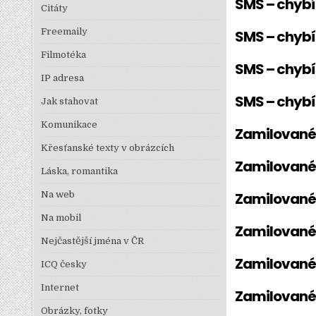
SMS – chybí
Citáty
Freemaily
SMS – chybí
Filmotéka
SMS – chybí
IP adresa
SMS – chybí
Jak stahovat
Komunikace
Zamilované
Křesťanské texty v obrázcích
Zamilované
Láska, romantika
Na web
Zamilované
Na mobil
Zamilované
Nejčastější jména v ČR
Zamilované
ICQ česky
Internet
Zamilované
Obrázky, fotky