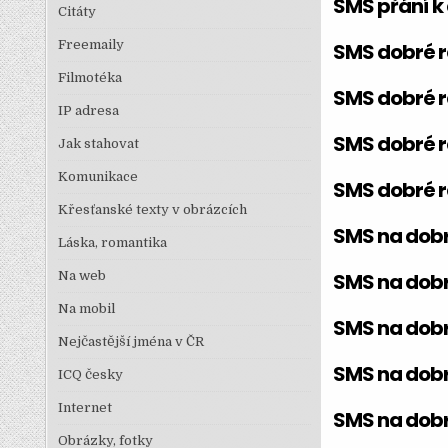
SMS přání k
Citáty
Freemaily
SMS dobré r
Filmotéka
SMS dobré r
IP adresa
SMS dobré r
Jak stahovat
Komunikace
SMS dobré 
Křesťanské texty v obrázcích
SMS na dobr
Láska, romantika
Na web
SMS na dobr
Na mobil
SMS na dobr
Nejčastější jména v ČR
SMS na dobr
ICQ česky
Internet
SMS na dob
Obrázky, fotky