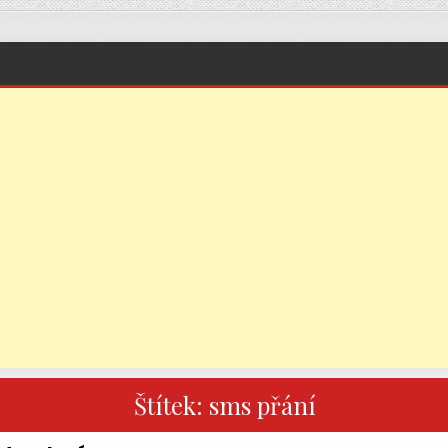
Štítek:
sms přání