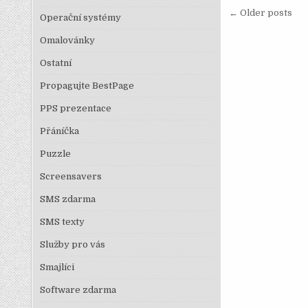
Navigace
← Older posts
Operační systémy
Omalovánky
Ostatní
Propagujte BestPage
PPS prezentace
Přáníčka
Puzzle
Screensavers
SMS zdarma
SMS texty
Služby pro vás
Smajlíci
Software zdarma