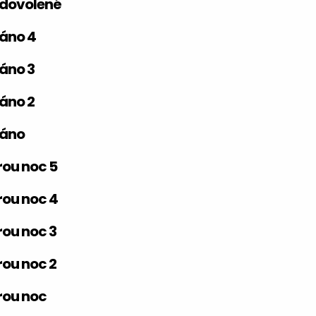
 dovolené
áno 4
áno 3
áno 2
ráno
ou noc 5
ou noc 4
ou noc 3
ou noc 2
rou noc